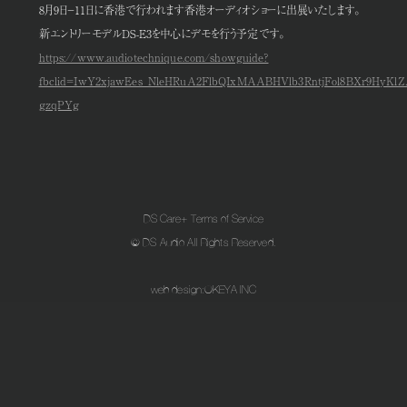
8月9日−11日に香港で行われます香港オーディオショーに出展いたします。
新エントリーモデルDS-E3を中心にデモを行う予定です。
https://www.audiotechnique.com/showguide?
fbclid=IwY2xjawEes_NleHRuA2FlbQIxMAABHVlb3RntjFol8BXr9HyKl
gzqPYg
DS Care+ Terms of Service
© DS Audio All Rights Reserved.
web design:
OKEYA INC