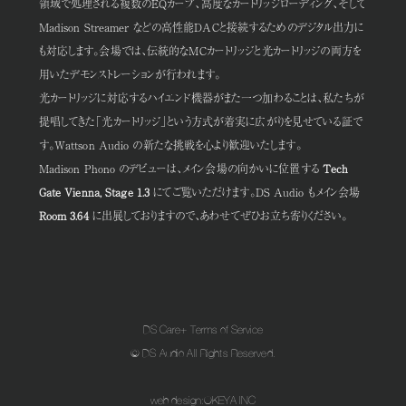
領域で処理される複数のEQカーブ、高度なカートリッジローディング、そして
Madison Streamer などの高性能DACと接続するためのデジタル出力に
も対応します。会場では、伝統的なMCカートリッジと光カートリッジの両方を
用いたデモンストレーションが行われます。
光カートリッジに対応するハイエンド機器がまた一つ加わることは、私たちが
提唱してきた「光カートリッジ」という方式が着実に広がりを見せている証で
す。Wattson Audio の新たな挑戦を心より歓迎いたします。
Madison Phono のデビューは、メイン会場の向かいに位置する
Tech
Gate Vienna, Stage 1.3
にてご覧いただけます。DS Audio もメイン会場
Room 3.64
に出展しておりますので、あわせてぜひお立ち寄りください。
DS Care+ Terms of Service
© DS Audio All Rights Reserved.
web design:
OKEYA INC