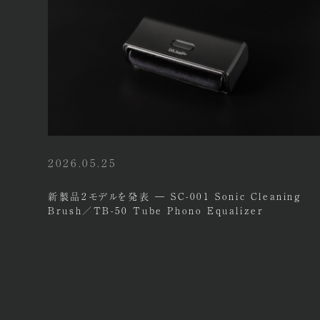
2026.05.25
新製品2モデルを発表 ― SC-001 Sonic Cleaning
Brush／TB-50 Tube Phono Equalizer