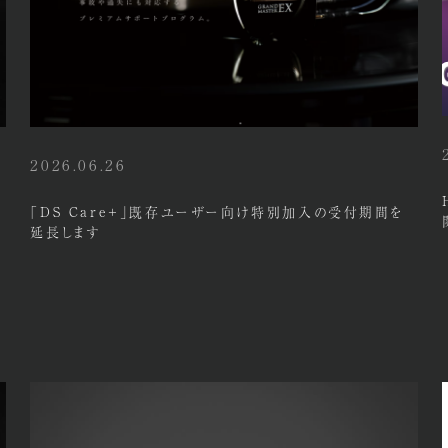
2026.06.26
「DS Care+」既存ユーザー向け特別加入の受付期間を
延長します